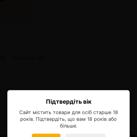
онные системы POD
лектронных систем
онные системы POD
та
Отзывов (0)
Підтвердіть вік
Ласкаво просимо!
Сайт містить товари для осіб старше 18
Оберіть мову, на якій бажаєте
років. Підтвердіть, що вам 18 років або
продовжити
більше.