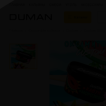
ГЛАВНАЯ
КАЛЬЯНЫ
СМЕСИ
УГОЛЬ
АКСЕССУАРЫ
Каталог
Главная
Смеси для кальяна
Custom
Custom 200g
Подарочные сертификаты
Кальяны
Кальяны Aroma 
Кальяны Sky Ho
Кальяны Ember
Кальяны Palka
Кальяны Gramm
Кальяны Yahya
Кальяны Sunrise
Кальяны Tiaga 
Кальяны Storm
Кальяны Gorilla
Показать все
Уголь для кальяна
Электронные