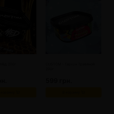
Мёд 200г
CUSTOM - Тархун Травяной
C
200г
2
рн.
599 грн.
5
 корзину
В корзину