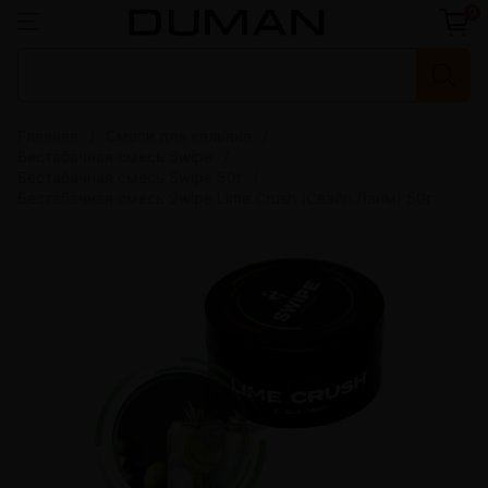
0
Главная
Смеси для кальяна
Бестабачная смесь Swipe
Бестабачная смесь Swipe 50г
Бестабачная смесь Swipe Lime Crush (Свайп Лайм) 50г