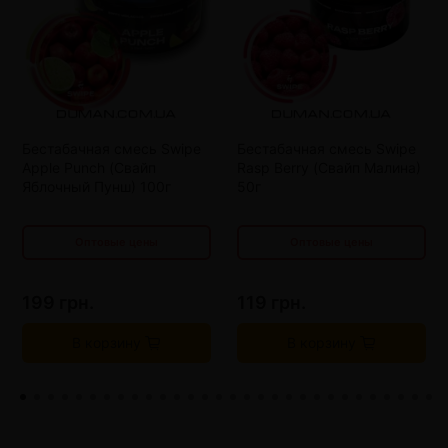
от 4 шт
177 грн.
от 5 шт
110 грн.
от 8 шт
164 грн.
от 10 шт
100 грн.
Бестабачная смесь Swipe
Бестабачная смесь Swipe
от 12 шт
151 грн.
от 15 шт
90 грн.
Apple Punch (Свайп
Rasp Berry (Свайп Малина)
от 16 шт
138 грн.
от 20 шт
80 грн.
Яблочный Пунш) 100г
50г
Оптовые цены
Оптовые цены
199 грн.
119 грн.
В корзину
В корзину