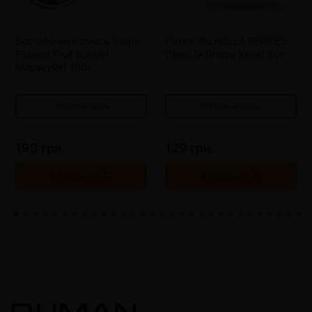
от 8 шт
164 грн.
от 10 шт
100 грн.
Бестабачная смесь Swipe
Pixtea VALHALLA BERRIES
от 12 шт
151 грн.
от 15 шт
85 грн.
Passion Fruit (Свайп
(ПиксТи Ягоды Хвоя) 50г
от 16 шт
138 грн.
от 20 шт
70 грн.
Маракуйя) 100г
Оптовые цены
Оптовые цены
199 грн.
129 грн.
В корзину
В корзину