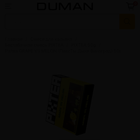
0
Главная
Смеси для кальяна
Бестабачная смесь PIXTEA
PIXTEA 50g
Pixtea GRAPE VS MELON (ПиксТы Дыня Виноград) 50г