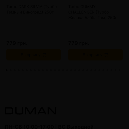
Turbo DARK SILVIA (Турбо
Turbo GUMMY
Темный Виноград) 250г
CHALLENGER (Турбо
Жвачка Баббл Гам) 250г
779 грн.
779 грн.
В корзину
В корзину
ПН-СБ 10:00-17:00 | ВС Выходной