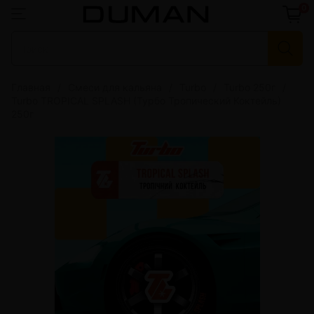
0
Главная
Смеси для кальяна
Turbo
Turbo 250г
Turbo TROPICAL SPLASH (Турбо Тропический Коктейль)
250г