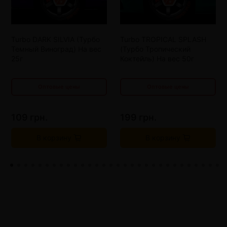
от 4 шт
93 грн.
от 3 шт
173 грн.
Turbo DARK SILVIA (Турбо
Turbo TROPICAL SPLASH
от 8 шт
77 грн.
от 6 шт
147 грн.
Темный Виноград) На вес
(Турбо Тропический
от 12 шт
61 грн.
от 9 шт
121 грн.
25г
Коктейль) На вес 50г
Оптовые цены
Оптовые цены
109 грн.
199 грн.
В корзину
В корзину