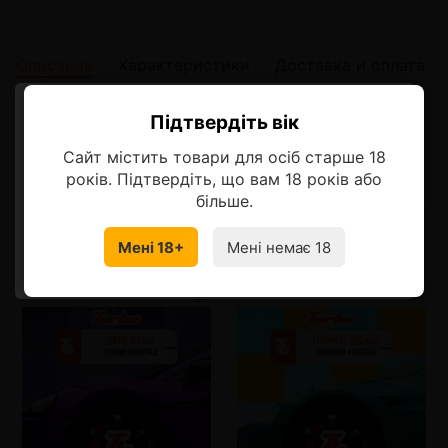
Описание
Характеристики
Доставка и оплата
Описание
Підтвердіть вік
Ласкаво просимо!
Сайт містить товари для осіб старше 18
Свежий лимонад со сладкими нотками яблок и груши.
Оберіть мову, на якій бажаєте
років. Підтвердіть, що вам 18 років або
продовжити
більше.
Смотрите также
Мені 18+
Мені немає 18
УКРАЇНСЬКА
RU