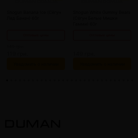
от 15 шт
120 грн.
от 15 шт
120 грн.
Shogun Banana Ice (Сёгун
Shogun White Gummy Bears
от 20 шт
110 грн.
от 20 шт
110 грн.
Лед Банан) 60г
(Сёгун Белые Мишки
Гамми) 60г
Оптовые цены
Оптовые цены
149 грн.
119 грн.
149 грн.
Уведомить о наличии
Уведомить о наличии