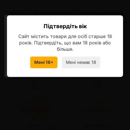
Описание
Характеристики
Доставка и оплата
Підтвердіть вік
Ласкаво просимо!
Описание
Сайт містить товари для осіб старше 18
Оберіть мову, на якій бажаєте
років. Підтвердіть, що вам 18 років або
продовжити
більше.
Смотрите также
Мені 18+
Мені немає 18
УКРАЇНСЬКА
RU
-20%
Нет в наличии
Нет в наличии
от 5 шт
140 грн.
от 5 шт
140 грн.
от 10 шт
130 грн.
от 10 шт
130 грн.