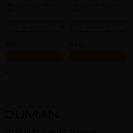
(Парадокс Лимон Лайм) |
(Парадокс Тутти-Фрутти) |
от 20 шт
75 грн.
от 20 шт
75 грн.
50g
50g
Оптовые цены
Оптовые цены
99 грн.
99 грн.
В корзину
В корзину
ПН-СБ 10:00-17:00 | ВС Выходной