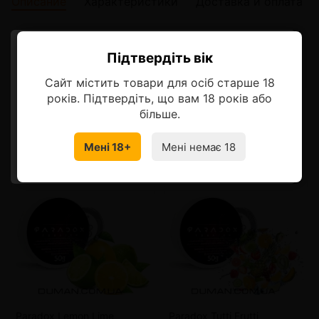
Описание
Характеристики
Доставка и оплата
Описание
Підтвердіть вік
Ласкаво просимо!
Сайт містить товари для осіб старше 18
Оберіть мову, на якій бажаєте
років. Підтвердіть, що вам 18 років або
продовжити
більше.
Смотрите также
Мені 18+
Мені немає 18
УКРАЇНСЬКА
RU
от 10 шт
91 грн.
от 10 шт
91 грн.
Paradox Lemon Lime
Paradox Tutti Frutti
от 15 шт
83 грн.
от 15 шт
83 грн.