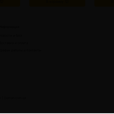
В корзину
В
Информация
Новости и блог
Доставка и оплата
График работы и Контакты
h |
Duman.com.ua