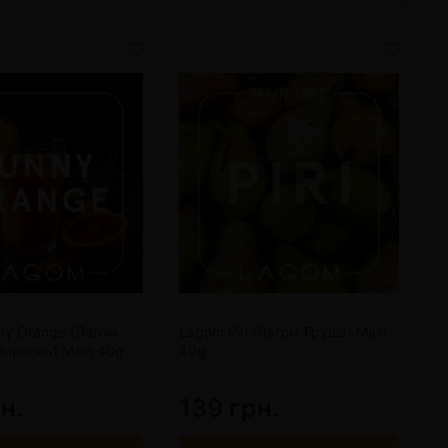
ny Orange (Лагом
Lagom Piri (Лагом Груша) Main
L
Морковь) Main 40g
40g
В
н.
139 грн.
1