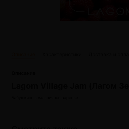
жидкости
Кокосовый уголь для кальяна
Elf Bar Электр
Ореховый уголь для кальяна
Жидкости для э
Прочие электр
Описание
Характеристики
Доставка и опла
Описание
Lagom Village Jam (Лагом З
Бабушкино земляничное варенье
Смотрите также