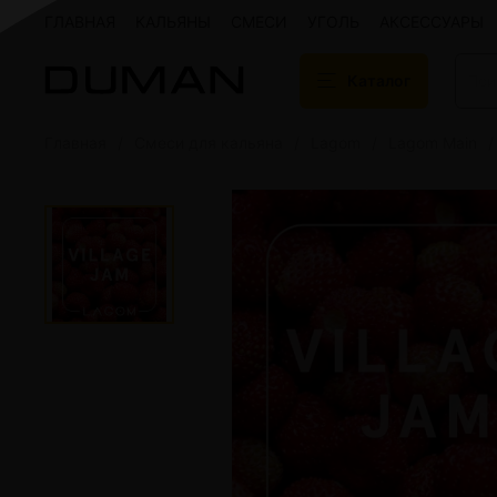
ГЛАВНАЯ
КАЛЬЯНЫ
СМЕСИ
УГОЛЬ
АКСЕССУАРЫ
Каталог
Главная
Смеси для кальяна
Lagom
Lagom Main
Подарочные сертификаты
Кальяны
Кальяны Aroma 
Кальяны Sky Ho
Кальяны Ember
Кальяны Palka
Кальяны Gramm
Кальяны Yahya
Кальяны Sunrise
Кальяны Tiaga 
Кальяны Storm
Кальяны Gorilla
Показать все
Уголь для кальяна
Электронные