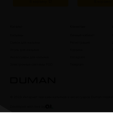
В корзину
В корзину
Каталог
Клиентам
Кальяны
Личный кабинет
Смеси для кальяна
Регистрация
Уголь для кальяна
Корзина
Аксессуары для кальяна
Instagram
Электронные системы POD
Telegram
© 2026 Интернет-магазин кальянов и аксессуаров Duman-Hooka
Developed with love by