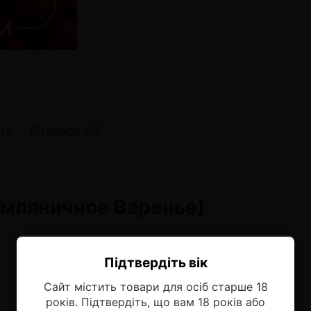
онные системы POD
лектронных систем
онные системы POD
та
Отзывов (0)
емляничное Варенье)
Підтвердіть вік
Ласкаво просимо!
Сайт містить товари для осіб старше 18
Оберіть мову, на якій бажаєте
років. Підтвердіть, що вам 18 років або
продовжити