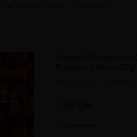
ЭЛЕКТРОННЫЕ СИСТЕМЫ POD
ИНФОРМАЦИЯ
Lagom Main 40g
Lagom Village Jam (Лагом Земляничное Вар
Смеси для кальяна
Hookah
Смеси со скидкой
Lagom Village Jam
okah
4:20
Варенье) Main 40g
y
Arawak
Art • X
(0)
В избранное
Бестабачная смесь Bagator
Charisma
Creepy
139 грн.
Hookah
CULTt
Custom
Daim
Есть в наличии
Показать все
 системы POD и