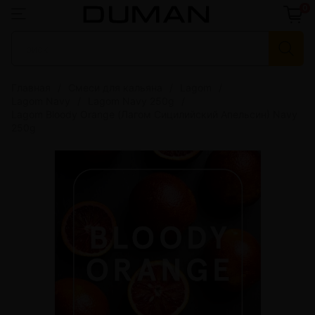
0
Главная
Смеси для кальяна
Lagom
Lagom Navy
Lagom Navy 250g
Lagom Bloody Orange (Лагом Сицилийский Апельсин) Navy
250g