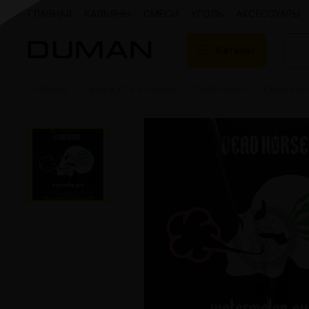
ГЛАВНАЯ
КАЛЬЯНЫ
СМЕСИ
УГОЛЬ
АКСЕССУАРЫ
Каталог
Главная
Смеси для кальяна
Dead Horse
Dead Hor
Подарочные сертификаты
Кальяны
Кальяны Aroma 
Кальяны Sky Ho
Кальяны Ember
Кальяны Palka
Кальяны Gramm
Кальяны Yahya
Кальяны Sunrise
Кальяны Tiaga 
Кальяны Storm
Кальяны Gorilla
Показать все
Уголь для кальяна
Электронные