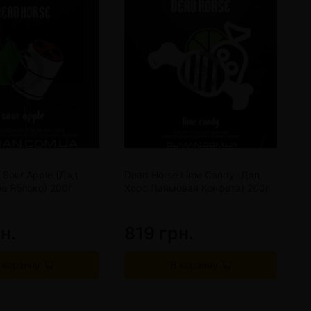
 Sour Apple (Дэд
Dead Horse Lime Candy (Дэд
D
е Яблоко) 200г
Хорс Лаймовая Конфета) 200г
(
Л
н.
819 грн.
8
 корзину
В корзину