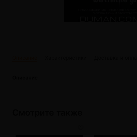
жидкости
Кокосовый уголь для кальяна
Elf Bar Электр
Ореховый уголь для кальяна
Жидкости для э
Прочие электр
Описание
Характеристики
Доставка и опла
Описание
Смотрите также