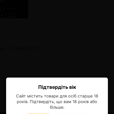
онные системы POD
лектронных систем
онные системы POD
та
Отзывов (0)
Підтвердіть вік
Ласкаво просимо!
Сайт містить товари для осіб старше 18
Оберіть мову, на якій бажаєте
років. Підтвердіть, що вам 18 років або
продовжити
більше.