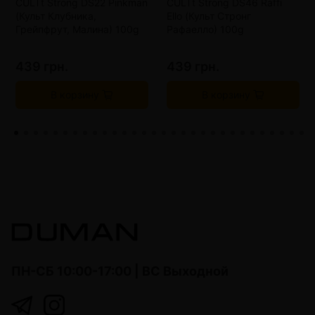
CULTt Strong DS22 Pinkman
CULTt Strong DS46 Raffi
(Культ Клубника,
Ello (Культ Стронг
Грейпфрут, Малина) 100g
Рафаелло) 100g
439 грн.
439 грн.
В корзину
В корзину
ПН-СБ 10:00-17:00 | ВС Выходной