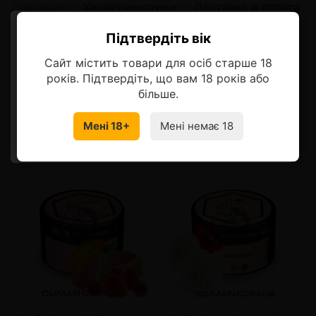
Описание
Характеристики
Доставка и оплата
Підтвердіть вік
Ласкаво просимо!
Описание
Сайт містить товари для осіб старше 18
Оберіть мову, на якій бажаєте
років. Підтвердіть, що вам 18 років або
продовжити
більше.
Смотрите также
Мені 18+
Мені немає 18
УКРАЇНСЬКА
RU