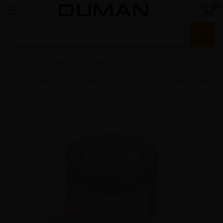
0
Главная
Смеси для кальяна
CULTt
CULTt Strong
CULTt STRONG | 100g
CULTt Strong DS79 Bubble Gum (Культ Стронг Жвачка Баббл
Гам) 100g
Нет в наличии