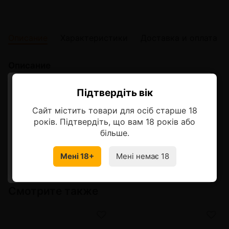
Описание
Характеристики
Доставка и оплата
Описание
Arawak Blueberry (Аравак Черника) |
Підтвердіть вік
Ласкаво просимо!
STRONG
Сайт містить товари для осіб старше 18
Оберіть мову, на якій бажаєте
Незабываемый вкус Черники оставит след в Вашем
років. Підтвердіть, що вам 18 років або
продовжити
сердце, сладкий ягодный вкус надолго отпечатается в
більше.
Вашей памяти, добавляя эндорфинов в жизни.
Мені 18+
Мені немає 18
УКРАЇНСЬКА
RU
Смотрите также