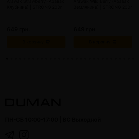
Arawak Strawberry (Аравак
Arawak Wild Berry (Аравак
Клубника) | STRONG 200г
Земляника) | STRONG 200г
649 грн.
649 грн.
В корзину
В корзину
ПН-СБ 10:00-17:00 | ВС Выходной