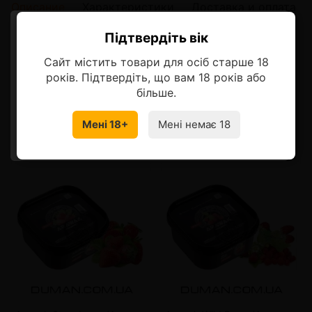
Описание
Характеристики
Доставка и оплата
Підтвердіть вік
Ласкаво просимо!
Описание
Сайт містить товари для осіб старше 18
Оберіть мову, на якій бажаєте
років. Підтвердіть, що вам 18 років або
продовжити
більше.
Смотрите также
Мені 18+
Мені немає 18
УКРАЇНСЬКА
RU