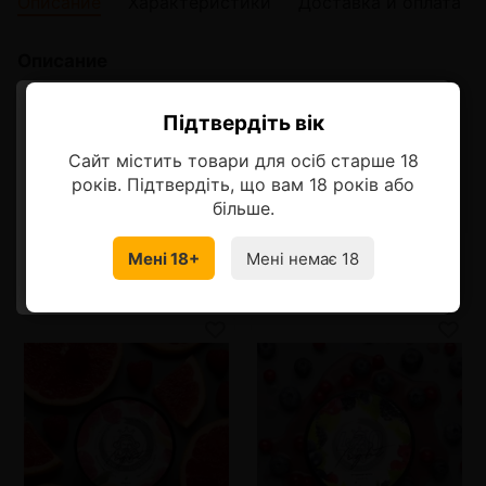
Описание
Характеристики
Доставка и оплата
Описание
4:20 Light Фруктовая Жвачка
Підтвердіть вік
Ласкаво просимо!
Сладость фруктов и ягод переплетается с легкой
Сайт містить товари для осіб старше 18
свежестью и оттенком классического бабл гама.
Оберіть мову, на якій бажаєте
років. Підтвердіть, що вам 18 років або
продовжити
більше.
Мені 18+
Мені немає 18
УКРАЇНСЬКА
RU
Смотрите также
от 5 шт
140 грн.
от 5 шт
140 грн.