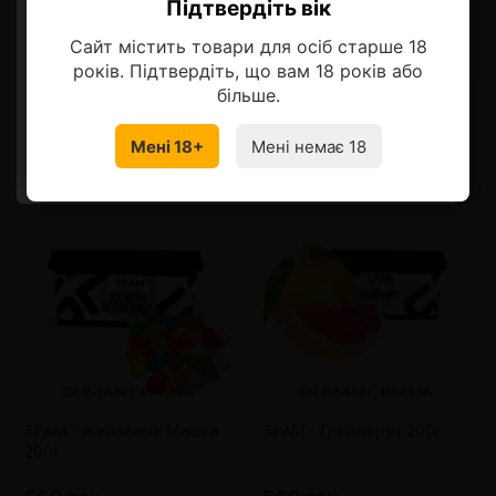
Описание
Підтвердіть вік
Ласкаво просимо!
Сайт містить товари для осіб старше 18
Оберіть мову, на якій бажаєте
років. Підтвердіть, що вам 18 років або
продовжити
більше.
Смотрите также
Мені 18+
Мені немає 18
УКРАЇНСЬКА
RU
SPAM - Желейные Мишки
SPAM - Грейпфрут 200г
200г