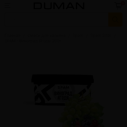
0
Главная
Смеси для кальяна
Spam
Spam 200г
SPAM - Виноград Ягоды 200г