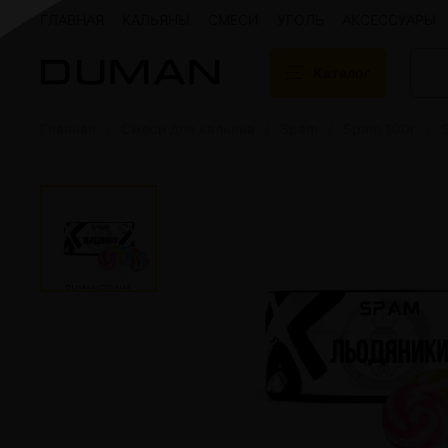
ГЛАВНАЯ
КАЛЬЯНЫ
СМЕСИ
УГОЛЬ
АКСЕССУАРЫ
Каталог
Главная
Смеси для кальяна
Spam
Spam 100г
Подарочные сертификаты
Кальяны
Кальяны Aroma 
Кальяны Sky Ho
Кальяны Ember
Кальяны Palka
Кальяны Gramm
Кальяны Yahya
Кальяны Sunrise
Кальяны Tiaga 
Кальяны Storm
Кальяны Gorilla
Показать все
Уголь для кальяна
Электронные