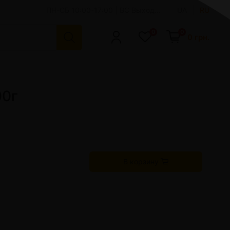
ПН-СБ 10:00-17:00 | ВС Выходной
UA
RU
0
0
0 грн.
Аксессуары для кальяна
Чаши для кальяна
00г
Персональные мундштуки
Шило | Вилки для кальяна
Щипцы для кальяна
Ерши, щетки и средства для чистки кальяна
Сумки для кальяна
Колбы для кальяна
В корзину
Улавливатели жидкости - мелассы
Колпаки и сетки для кальяна
Красители для колбы
Показать все