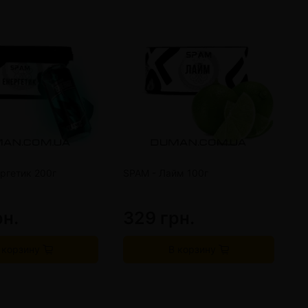
ргетик 200г
SPAM - Лайм 100г
S
рн.
329 грн.
3
 корзину
В корзину