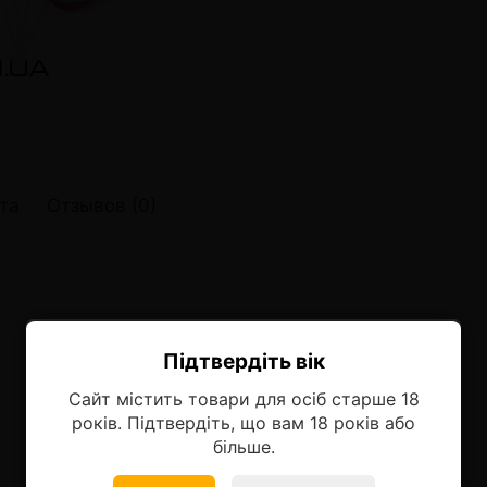
онные системы POD
лектронных систем
онные системы POD
та
Отзывов (0)
Підтвердіть вік
Ласкаво просимо!
Сайт містить товари для осіб старше 18
Оберіть мову, на якій бажаєте
років. Підтвердіть, що вам 18 років або
продовжити
більше.