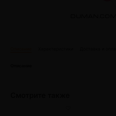
жидкости
Кокосовый уголь для кальяна
Elf Bar Электр
Ореховый уголь для кальяна
Жидкости для э
Прочие электр
Описание
Характеристики
Доставка и опла
Описание
Смотрите также