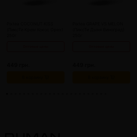
от 6 шт
360 грн.
от 6 шт
360 грн.
от 9 шт
315 грн.
от 9 шт
315 грн.
Pixtea COCONUT KISS
Pixtea GRAPE VS MELON
от 12 шт
270 грн.
от 12 шт
270 грн.
(ПиксТи Крем Кокос Орех)
(ПиксТи Дыня Виноград)
250г
250г
Оптовые цены
Оптовые цены
449 грн.
449 грн.
В корзину
В корзину