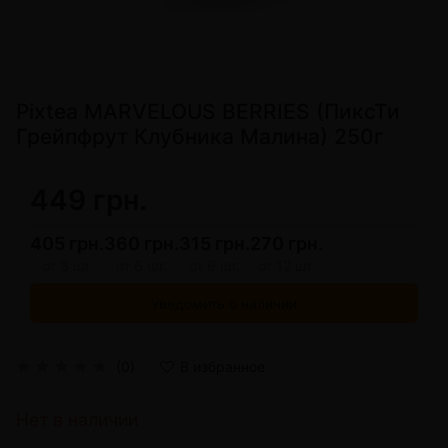
Pixtea MARVELOUS BERRIES (ПиксТи
Грейпфрут Клубника Малина) 250г
449 грн.
405 грн.
360 грн.
315 грн.
270 грн.
от 3 шт.
от 6 шт.
от 9 шт.
от 12 шт.
Уведомить о наличии
(0)
В избранное
Нет в наличии