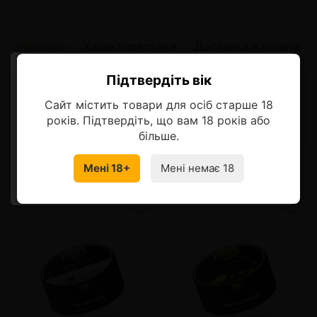
Описание
Характеристики
Доставка и оплата
Підтвердіть вік
Ласкаво просимо!
Описание
Сайт містить товари для осіб старше 18
Микс грейпфрута, клубники и малины
Оберіть мову, на якій бажаєте
років. Підтвердіть, що вам 18 років або
продовжити
більше.
Мені 18+
Мені немає 18
УКРАЇНСЬКА
RU
Смотрите также
от 3 шт
405 грн.
от 3 шт
405 грн.