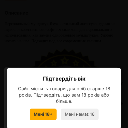
Описание
Персональный мундштук Яхуа - стильный аксессуар, сделан из
акрила и качественного софт-тач силикона для персонального
использования, как замена одноразовым мундштукам. Удобно
носить на шее. Подходит под все современные кальяны.
Підтвердіть вік
Ласкаво просимо!
Сайт містить товари для осіб старше 18
Оберіть мову, на якій бажаєте
років. Підтвердіть, що вам 18 років або
продовжити
більше.
Мені 18+
Мені немає 18
УКРАЇНСЬКА
RU