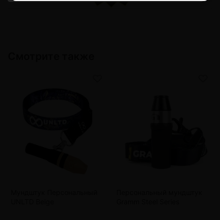
Смотрите также
Мундштук Персональный
Персональный мундштук
UNLTD Beige
Gramm Steel Series