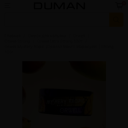
0
Главная
Смеси для кальяна
Orwell
Orwell Strong
Orwell Ultra Strong 100г
Orwell Mystery tropic (Орвелл Манго Маракуйя) | Strong
100г