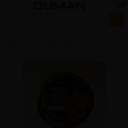
0
Главная
Смеси для кальяна
Orwell
Orwell Medium
Orwell Ultra Medium 100г
Orwell Grape Chups (Орвелл Виноградный Чупа Чупс) |
Medium 100г