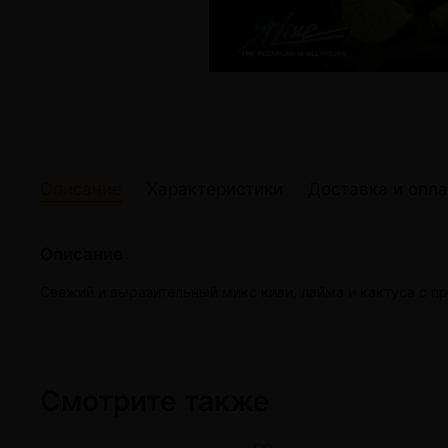
жидкости
Кокосовый уголь для кальяна
Elf Bar Электр
Ореховый уголь для кальяна
Жидкости для э
Прочие электр
Описание
Характеристики
Доставка и опла
Описание
Свежий и выразительный микс киви, лайма и кактуса с пр
Смотрите также