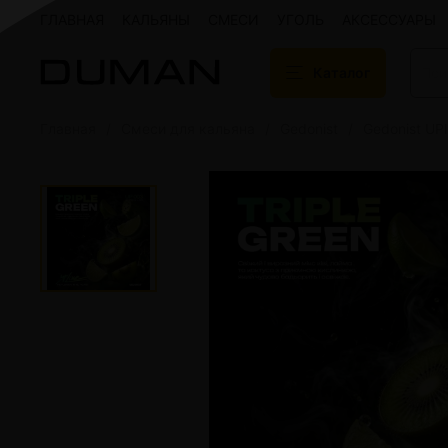
ГЛАВНАЯ
КАЛЬЯНЫ
СМЕСИ
УГОЛЬ
АКСЕССУАРЫ
Каталог
Главная
Смеси для кальяна
Gedonist
Gedonist UPl
Подарочные сертификаты
Кальяны
Кальяны Aroma 
Кальяны Sky Ho
Кальяны Ember
Кальяны Palka
Кальяны Gramm
Кальяны Yahya
Кальяны Sunrise
Кальяны Tiaga 
Кальяны Storm
Кальяны Gorilla
Показать все
Уголь для кальяна
Электронные