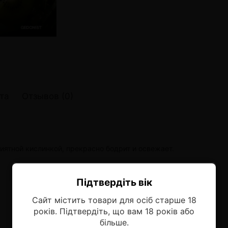
онные системы POD
лектронных систем
онные системы POD
та
Отзывов (0)
иятной кислинкой, прекрасно бодрит и освежает.
Підтвердіть вік
Ласкаво просимо!
Сайт містить товари для осіб старше 18
Оберіть мову, на якій бажаєте
років. Підтвердіть, що вам 18 років або
продовжити
більше.