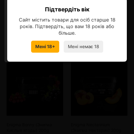
Описание
Підтвердіть вік
Ласкаво просимо!
Сайт містить товари для осіб старше 18
Оберіть мову, на якій бажаєте
років. Підтвердіть, що вам 18 років або
продовжити
більше.
Смотрите также
Мені 18+
Мені немає 18
УКРАЇНСЬКА
RU
Enigma Bonny (Энигма
Enigma Nectarinium
Кислые ягоды) 200g
(Энигма Нектарин) 200g