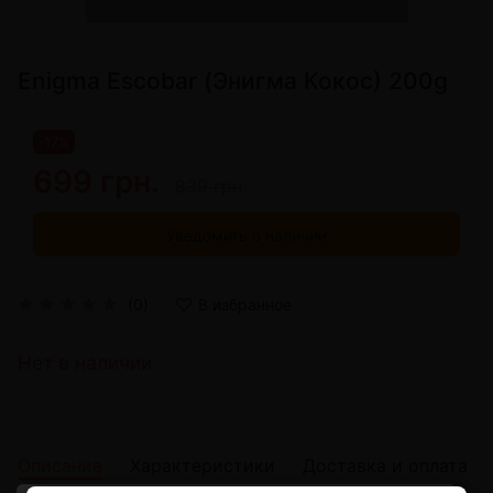
Enigma Escobar (Энигма Кокос) 200g
-17%
699 грн.
839 грн.
Уведомить о наличии
(0)
В избранное
Нет в наличии
Описание
Характеристики
Доставка и оплата