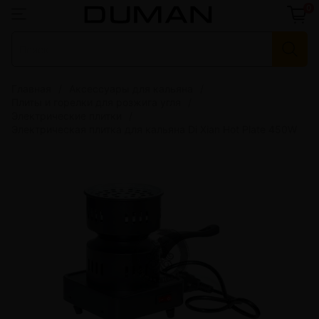
0
Главная
Аксессуары для кальяна
Плиты и горелки для розжига угля
Электрические плитки
Электрическая плитка для кальяна Di Xian Hot Plate 450W