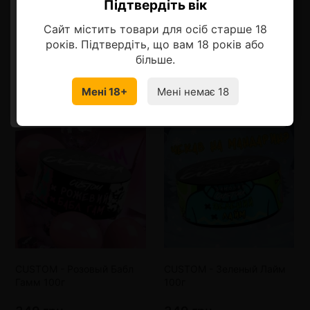
Описание
Підтвердіть вік
Ласкаво просимо!
Сайт містить товари для осіб старше 18
Оберіть мову, на якій бажаєте
років. Підтвердіть, що вам 18 років або
продовжити
більше.
Смотрите также
Мені 18+
Мені немає 18
УКРАЇНСЬКА
RU
CUSTOM - Розовый Бабл
CUSTOM - Зеленый Лайм
Гамм 100г
100г