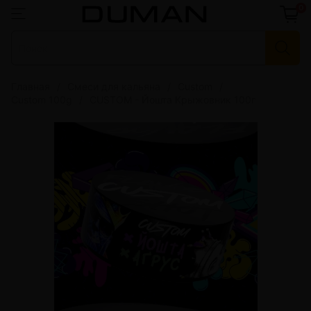
0
Главная
Смеси для кальяна
Custom
Custom 100g
CUSTOM - Йошта Крыжовник 100г