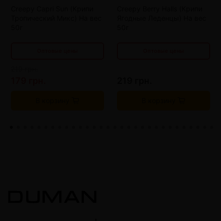
от 6 шт
163 грн.
от 6 шт
163 грн.
Creepy Capri Sun (Крипи
Creepy Berry Halls (Крипи
Тропический Микс) На вес
Ягодные Леденцы) На вес
от 9 шт
135 грн.
от 9 шт
135 грн.
50г
50г
Оптовые цены
Оптовые цены
219 грн.
179 грн.
219 грн.
В корзину
В корзину