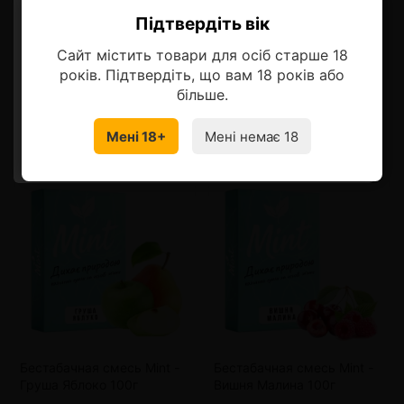
Описание
Підтвердіть вік
Ласкаво просимо!
Сайт містить товари для осіб старше 18
Оберіть мову, на якій бажаєте
років. Підтвердіть, що вам 18 років або
продовжити
більше.
Смотрите также
Мені 18+
Мені немає 18
УКРАЇНСЬКА
RU
Беcтабачная смесь Mint -
Беcтабачная смесь Mint -
Груша Яблоко 100г
Вишня Малина 100г