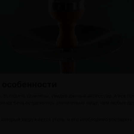
онные системы POD
лектронных систем
онные системы POD
е особенности
а, то будете удивлены, увидев данный аксессуар. А все по
 ранее бача встречалась значительно чаще, чем любые др
 в который загружается уголь, и его необходимо поставит