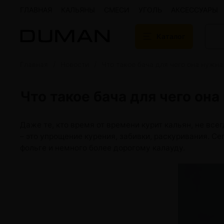
ГЛАВНАЯ
КАЛЬЯНЫ
СМЕСИ
УГОЛЬ
АКСЕССУАРЫ
Каталог
Главная
Новости
Что такое бача для чего она нужна
Подарочные сертификаты
Кальяны
Кальяны Aroma 
Что такое бача для чего она
Кальяны Sky Ho
Кальяны Ember
Кальяны Palka
Даже те, кто время от времени курит кальян, не вс
Кальяны Gramm
– это упрощение курения, забивки, раскуривания. Се
Кальяны Yahya
фольге и немного более дорогому калауду.
Кальяны Sunrise
Кальяны Tiaga 
Кальяны Storm
Кальяны Gorilla
Показать все
Уголь для кальяна
Электронные