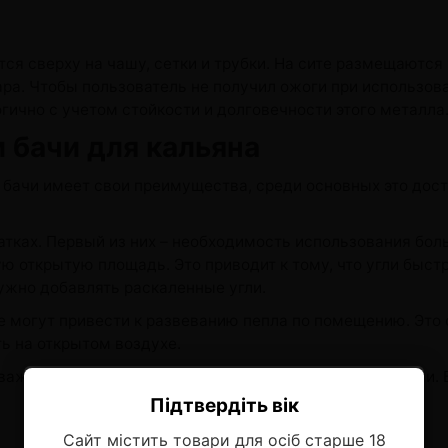
ся сверху на чашу, сетки и трубки. На сите размещаются у
ра. Чтобы пользователь не получил ожоги при использова
гично с учетом стойкости и долговечности этого металла
 бачи для кальяна
 бачи имеет свои преимущества, среди основных это дост
тках. Первый из них – необходимость использования боль
ую открытую площадь. Это приводит к тому, что угли быс
ужно добавлять раскаленные угли.
ые могут привести к развеванию пепла по помещению. Это 
ь на открытом воздухе.
 важно правильно подобрать аксессуар под размер чаши.
Підтвердіть вік
Ласкаво просимо!
Сайт містить товари для осіб старше 18