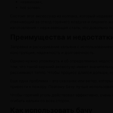
«камином»;
hot screen.
Состоит этот аксессуар из колпака, который надевает
отвечающий за отвод горячего воздуха и лишнего жа
изготовления – нержавеющая сталь, что довольно ло
Преимущества и недостатки
Заправка и раскуривание кальяна с использованием
конструкция, надежность и долговечность.
Однако нужно упомянуть и об определенных недоста
том, что такой верхний аксессуар имеет значительн
рассеивают тепло. Чтобы процесс длился дольше, н
Еще одна проблема – это сквозняк или ветер, котор
привести к пожару. Поэтому бачу лучше использоват
Чтобы горячий уголь действовал эффективно, очень
огибать кальян со всех сторон.
Как использовать бачу