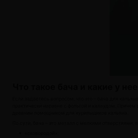
жидкости
Кокосовый уголь для кальяна
Elf Bar Электр
Ореховый уголь для кальяна
Жидкости для э
Прочие электр
Что такое бача и какие у не
Если задаетесь вопросом, что это – бача для кальян
практически наравне с фольгой и калаудом. Причем
древним помощником для курильщиков кальяна.
По сути, бача – это металл с мелкими отверстиями,
«сковородой»;